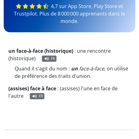
4,7 sur App Store, Play Store et
Trustpilot. Plus de 8 000 000 apprenants dans le
monde.
un face-à-face (historique)
:
une rencontre
(historique)
FR
Quand il s'agit du nom :
un
face-à-face
,
on utilise
de préférence des traits d'union.
(assises) face à face
:
(assises) l'une en face de
l'autre
FR