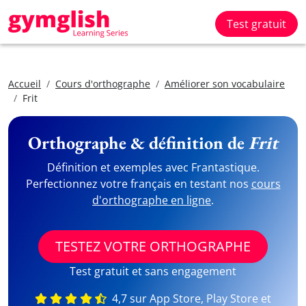
Test gratuit
Accueil
Cours d'orthographe
Améliorer son vocabulaire
Frit
Orthographe & définition de
Frit
Définition et exemples avec Frantastique.
Perfectionnez votre français en testant nos
cours
d'orthographe en ligne
.
TESTEZ VOTRE ORTHOGRAPHE
Test gratuit et sans engagement
4,7 sur App Store, Play Store et