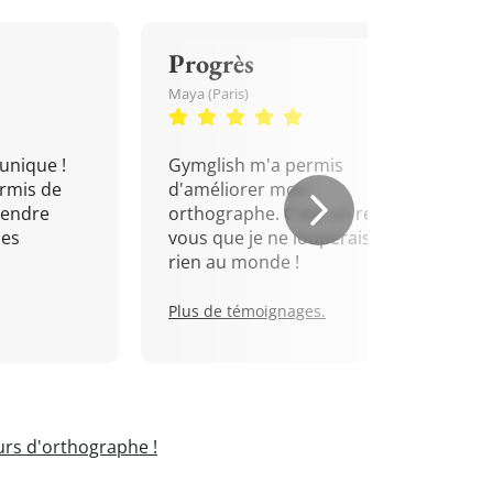
Progrès
Maya (Paris)
unique !
Gymglish m'a permis
rmis de
d'améliorer mon
rendre
orthographe. C'est un rendez-
mes
vous que je ne louperais pour
rien au monde !
Plus de témoignages.
rs d'orthographe !