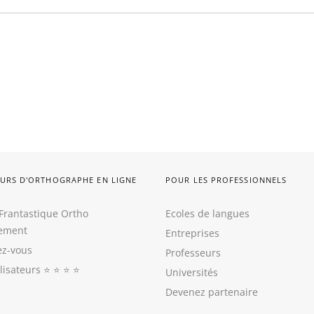
URS D'ORTHOGRAPHE EN LIGNE
POUR LES PROFESSIONNELS
Frantastique Ortho
Ecoles de langues
tement
Entreprises
z-vous
Professeurs
ilisateurs
⭐️ ⭐️ ⭐️ ⭐️
Universités
Devenez partenaire