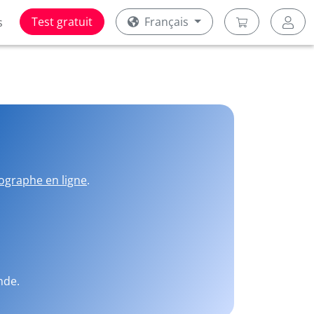
Test gratuit
Français
s
ographe en ligne
.
nde.