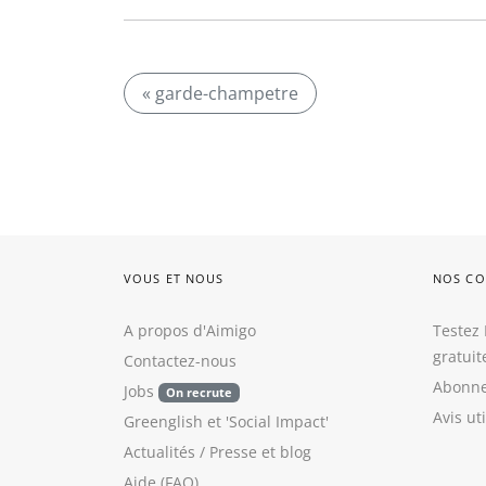
« garde-champetre
VOUS ET NOUS
NOS CO
A propos d'Aimigo
Testez 
gratui
Contactez-nous
Abonne
Jobs
On recrute
Avis ut
Greenglish
et
'Social Impact'
Actualités / Presse
et
blog
Aide (FAQ)