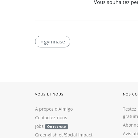
Vous souhaitez per
« gymnase
VOUS ET NOUS
NOS CO
A propos d'Aimigo
Testez 
gratui
Contactez-nous
Abonne
Jobs
On recrute
Avis ut
Greenglish
et
'Social Impact'