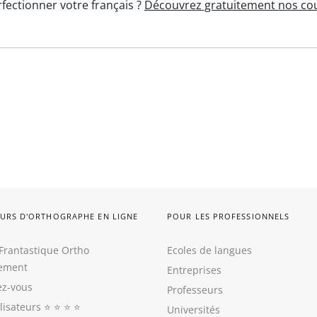
fectionner votre français ?
Découvrez gratuitement nos cou
URS D'ORTHOGRAPHE EN LIGNE
POUR LES PROFESSIONNELS
Frantastique Ortho
Ecoles de langues
tement
Entreprises
z-vous
Professeurs
ilisateurs
⭐️ ⭐️ ⭐️ ⭐️
Universités