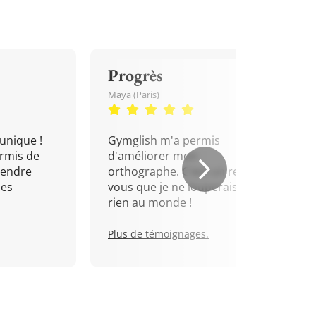
Progrès
Maya (Paris)
unique !
Gymglish m'a permis
rmis de
d'améliorer mon
rendre
orthographe. C'est un rendez-
mes
vous que je ne louperais pour
rien au monde !
Plus de témoignages.