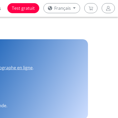
Test gratuit
Français
s
ographe en ligne
.
nde.