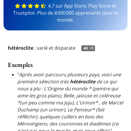
4,7 sur App Store, Play Store et
Trustpilot. Plus de 8 000 000 apprenants dans le
monde.
hétéroclite
:
varié et disparate
FR
Exemples
"
Après avoir parcouru plusieurs pays, voici une
première sélection très
hétéroclite
de ce qui
nous a plu : L'Origine du monde * (peintre qui
aime les gros plans), Belle, jalouse et coléreuse
*(un peu comme ma Juju), L'Urinoir* , de Marcel
Duchamp (un urinoir), Le Penseur* (fait
réfléchir), quelques cuillers en bois des
Mérovingiens, des couronnes et diadèmes (ce
n'est pas pour le musée, mais pour offrir).
"