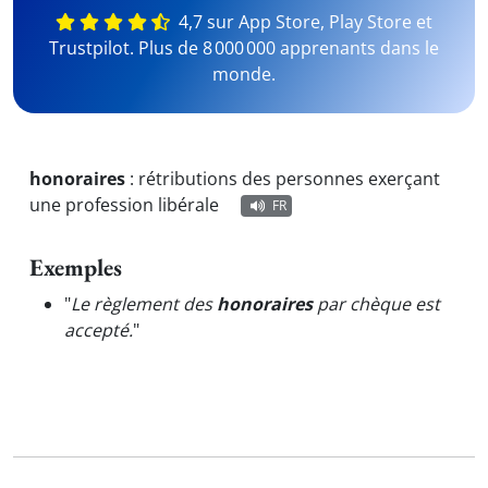
4,7 sur App Store, Play Store et
Trustpilot. Plus de 8 000 000 apprenants dans le
monde.
honoraires
:
rétributions des personnes exerçant
une profession libérale
FR
Exemples
"
Le règlement des
honoraires
par chèque est
accepté.
"