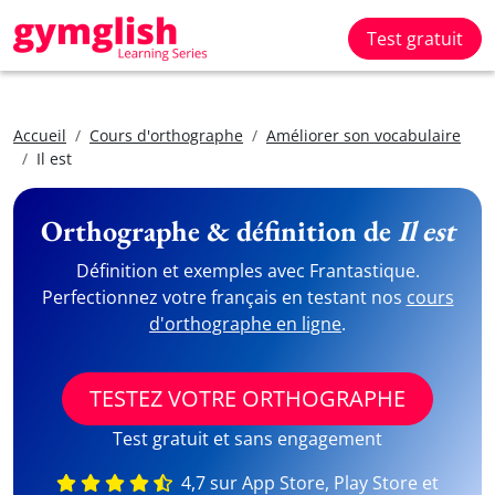
Test gratuit
Accueil
Cours d'orthographe
Améliorer son vocabulaire
Il est
Orthographe & définition de
Il est
Définition et exemples avec Frantastique.
Perfectionnez votre français en testant nos
cours
d'orthographe en ligne
.
TESTEZ VOTRE ORTHOGRAPHE
Test gratuit et sans engagement
4,7 sur App Store, Play Store et