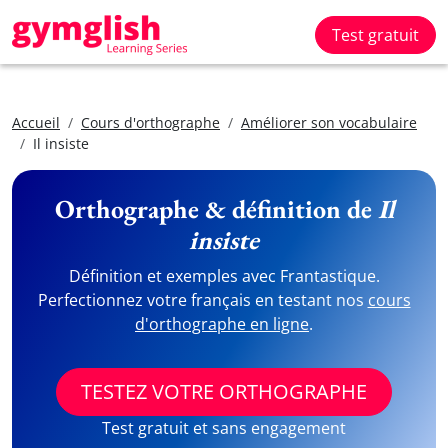
Test gratuit
Accueil
Cours d'orthographe
Améliorer son vocabulaire
Il insiste
Orthographe & définition de
Il
insiste
Définition et exemples avec Frantastique.
Perfectionnez votre français en testant nos
cours
d'orthographe en ligne
.
TESTEZ VOTRE ORTHOGRAPHE
Test gratuit et sans engagement