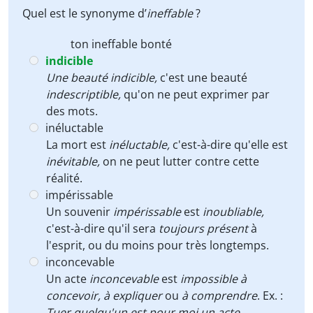
Quel est le synonyme d’
ineffable
?
ton
ineffable
bonté
indicible
Une beauté indicible,
c'est une beauté
indescriptible,
qu'on ne peut exprimer par
des mots.
inéluctable
La mort est
inéluctable,
c'est-à-dire qu'elle est
inévitable,
on ne peut lutter contre cette
réalité.
impérissable
Un souvenir
impérissable
est
inoubliable,
c'est-à-dire qu'il sera
toujours présent
à
l'esprit,
ou du moins pour très longtemps.
inconcevable
Un acte
inconcevable
est
impossible à
concevoir,
à expliquer
ou
à comprendre
. Ex. :
Tuer quelqu'un est pour moi un acte