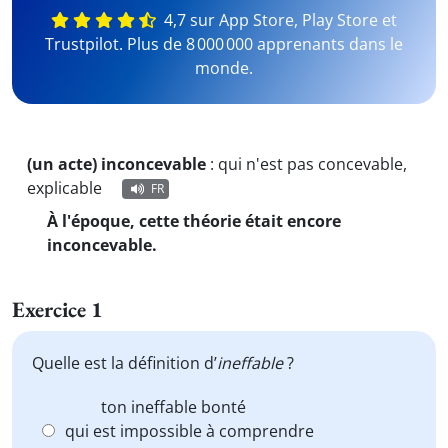
4,7 sur App Store, Play Store et
Trustpilot. Plus de 8 000 000 apprenants dans le
monde.
(un acte) inconcevable
:
qui n'est pas concevable,
explicable
FR
À l'époque, cette théorie était encore
inconcevable.
Exercice 1
Quelle est la définition d’
ineffable
?
ton
ineffable
bonté
qui est impossible à comprendre