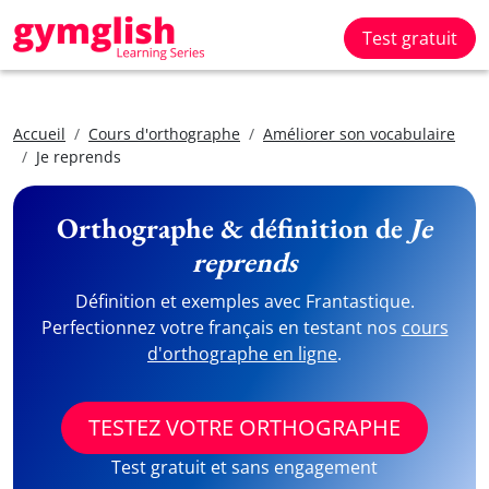
Test gratuit
Accueil
Cours d'orthographe
Améliorer son vocabulaire
Je reprends
Orthographe & définition de
Je
reprends
Définition et exemples avec Frantastique.
Perfectionnez votre français en testant nos
cours
d'orthographe en ligne
.
TESTEZ VOTRE ORTHOGRAPHE
Test gratuit et sans engagement