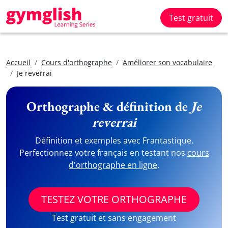
Test gratuit
Accueil
Cours d'orthographe
Améliorer son vocabulaire
Je reverrai
Orthographe & définition de
Je
reverrai
Définition et exemples avec Frantastique.
Perfectionnez votre français en testant nos
cours
d'orthographe en ligne
.
TESTEZ VOTRE ORTHOGRAPHE
Test gratuit et sans engagement