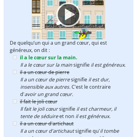
Player
De quelqu’un qui a un grand cœur, qui est
généreux, on dit :
il a le cœur sur la main.
Il a le cœur sur la main
signifie
il est généreux
.
il a un cœur de pierre
Il a un cœur de pierre
signifie
il est dur,
insensible aux autres.
C'est le contraire
d'
avoir un grand cœur.
il fait le joli cœur
Il fait le joli cœur
signifie
il est charmeur, il
tente de séduire
et non
il est généreux.
il a un cœur d'artichaut
Il a un cœur d'artichaut
signifie qu'
il tombe