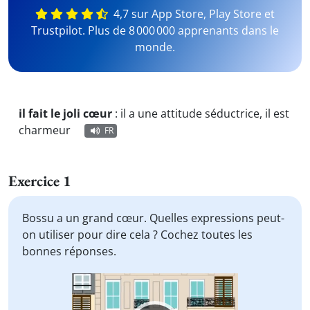
4,7 sur App Store, Play Store et
Trustpilot. Plus de 8 000 000 apprenants dans le
monde.
il fait le joli cœur
:
il a une attitude séductrice, il est
charmeur
FR
Exercice 1
Bossu a un grand cœur. Quelles expressions peut-
on utiliser pour dire cela ? Cochez toutes les
bonnes réponses.
Video
Player