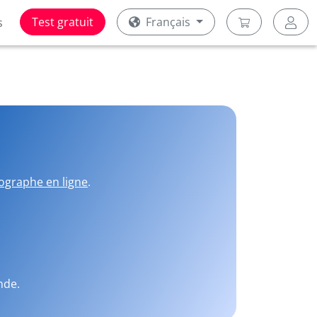
Test gratuit
Français
s
ographe en ligne
.
nde.