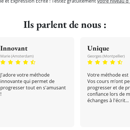
e et Expression Écrite ! Testez gratuitement
votre niveau d
Ils parlent de nous :
Innovant
Unique
Marie (Amsterdam)
Georges (Montpellier)
J'adore votre méthode
Votre méthode est 
innovante qui permet de
Vos cours m’ont pe
progresser tout en s'amusant
progresser et de p
!
confiance lors de 
échanges à l'écrit...