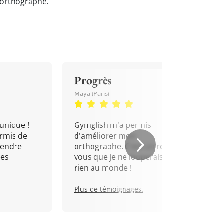
'orthographe
.
Progrès
Maya (Paris)
unique !
Gymglish m'a permis
rmis de
d'améliorer mon
rendre
orthographe. C'est un rendez-
mes
vous que je ne louperais pour
rien au monde !
Plus de témoignages.