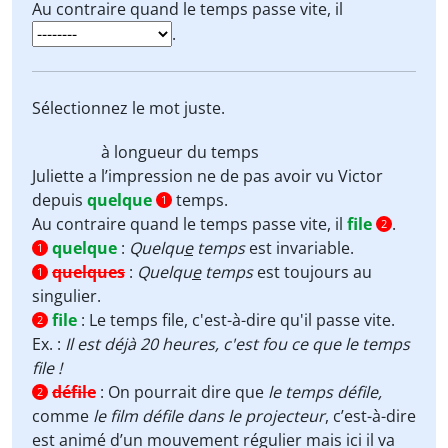
Au contraire quand le temps passe vite, il
.
Sélectionnez le mot juste.
à longueur du temps
Juliette a l’impression ne de pas avoir vu Victor
depuis
quelque
temps.
1
Au contraire quand le temps passe vite, il
file
.
2
quelque
:
Quelqu
e
temps
est invariable.
1
quelques
:
Quelqu
e
temps
est toujours au
1
singulier.
file
:
Le temps file, c'est-à-dire qu'il passe vite.
2
Ex. :
Il est déjà 20 heures, c'est fou ce que le temps
file !
défile
:
On pourrait dire que
le temps défile,
2
comme
le film défile dans le projecteur
, c’est-à-dire
est animé d’un mouvement régulier mais ici il va