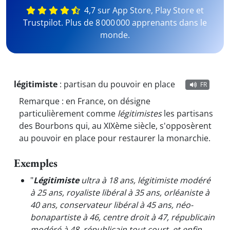
4,7 sur App Store, Play Store et
Trustpilot. Plus de 8 000 000 apprenants dans le
monde.
légitimiste
:
partisan du pouvoir en place
FR
Remarque : en France, on désigne
particulièrement comme
légitimistes
les partisans
des Bourbons qui, au XIXème siècle, s'opposèrent
au pouvoir en place pour restaurer la monarchie.
Exemples
"
Légitimiste
ultra à 18 ans, légitimiste modéré
à 25 ans, royaliste libéral à 35 ans, orléaniste à
40 ans, conservateur libéral à 45 ans, néo-
bonapartiste à 46, centre droit à 47, républicain
modéré à 48, républicain tout court, et enfin