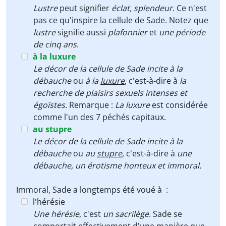
Lustre
peut signifier
éclat, splendeur
. Ce n'est
pas ce qu'inspire la cellule de Sade. Notez que
lustre
signifie aussi
plafonnier
et
une période
de cinq ans
.
à la luxure
Le décor de la cellule de Sade incite à la
débauche
ou
à la
luxure
, c'est-à-dire à
la
recherche de plaisirs sexuels intenses et
égoïstes.
Remarque :
La luxure
est considérée
comme l'un des 7 péchés capitaux.
au stupre
Le décor de la cellule de Sade incite à la
débauche
ou
au
stupre
,
c'est-à-dire à
une
débauche, un érotisme honteux et immoral.
Immoral, Sade a longtemps été voué à :
l'hérésie
Une hérésie
, c'est
un sacrilège
. Sade se