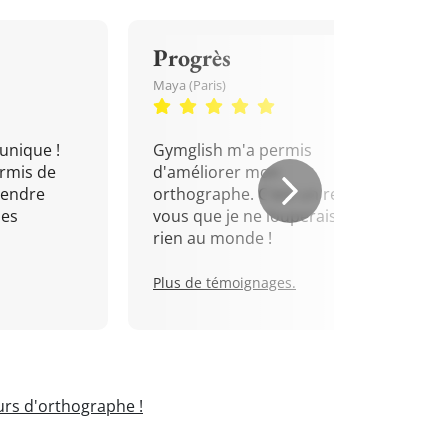
Progrès
Maya (Paris)
unique !
Gymglish m'a permis
rmis de
d'améliorer mon
rendre
orthographe. C'est un rendez-
mes
vous que je ne louperais pour
rien au monde !
Plus de témoignages.
rs d'orthographe !