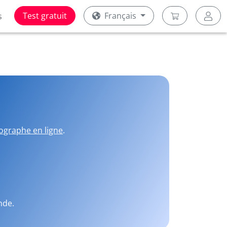
Test gratuit
Français
s
ographe en ligne
.
nde.