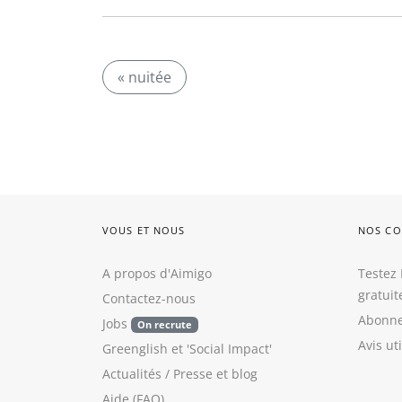
« nuitée
VOUS ET NOUS
NOS CO
A propos d'Aimigo
Testez 
gratui
Contactez-nous
Abonne
Jobs
On recrute
Avis ut
Greenglish
et
'Social Impact'
Actualités / Presse
et
blog
Aide (FAQ)