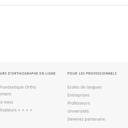
URS D'ORTHOGRAPHE EN LIGNE
POUR LES PROFESSIONNELS
Frantastique Ortho
Ecoles de langues
tement
Entreprises
z-vous
Professeurs
ilisateurs
⭐️ ⭐️ ⭐️ ⭐️
Universités
Devenez partenaire