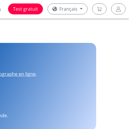
Test gratuit
Français
s
ographe en ligne
.
nde.