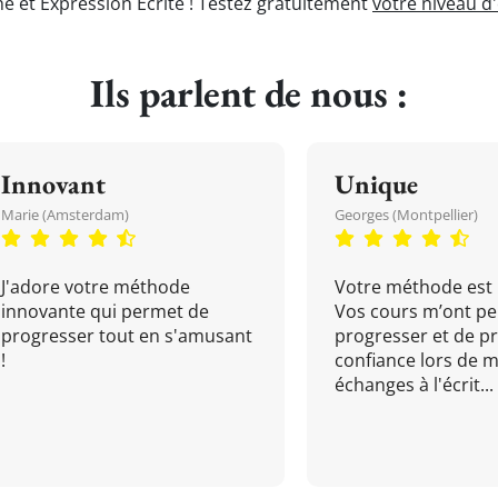
e et Expression Écrite ! Testez gratuitement
votre niveau d
Ils parlent de nous :
Innovant
Unique
Marie (Amsterdam)
Georges (Montpellier)
J'adore votre méthode
Votre méthode est 
innovante qui permet de
Vos cours m’ont pe
progresser tout en s'amusant
progresser et de p
!
confiance lors de 
échanges à l'écrit...