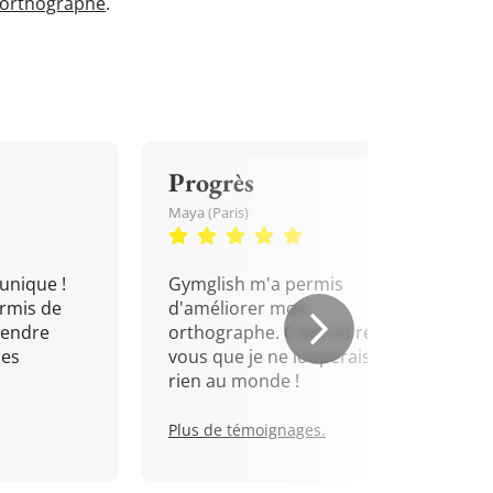
'orthographe
.
Progrès
Maya (Paris)
unique !
Gymglish m'a permis
rmis de
d'améliorer mon
rendre
orthographe. C'est un rendez-
mes
vous que je ne louperais pour
rien au monde !
Plus de témoignages.