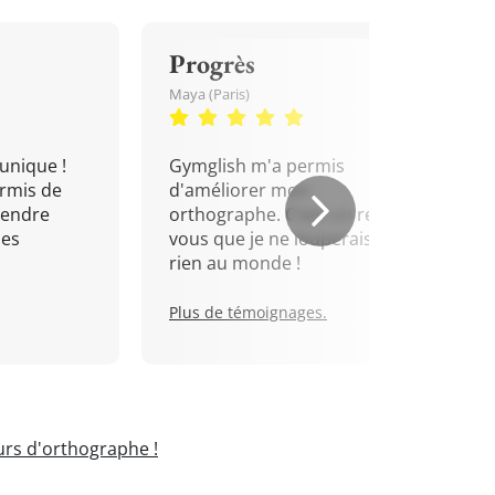
Progrès
Maya (Paris)
unique !
Gymglish m'a permis
rmis de
d'améliorer mon
rendre
orthographe. C'est un rendez-
mes
vous que je ne louperais pour
rien au monde !
Plus de témoignages.
rs d'orthographe !