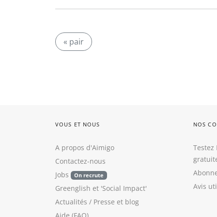
« pair
VOUS ET NOUS
NOS CO
A propos d'Aimigo
Testez 
gratui
Contactez-nous
Abonne
Jobs
On recrute
Avis ut
Greenglish
et
'Social Impact'
Actualités / Presse
et
blog
Aide (FAQ)