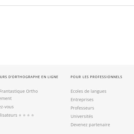
URS D'ORTHOGRAPHE EN LIGNE
POUR LES PROFESSIONNELS
Frantastique Ortho
Ecoles de langues
tement
Entreprises
z-vous
Professeurs
ilisateurs
⭐️ ⭐️ ⭐️ ⭐️
Universités
Devenez partenaire