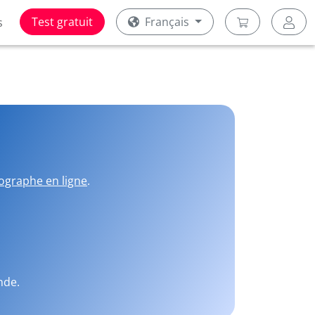
Test gratuit
Français
s
ographe en ligne
.
nde.