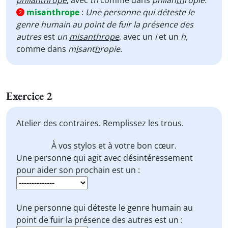
philanthrope
, avec
th
comme dans
philan
th
ropie.
misanthrope
:
Une personne qui déteste le
2
genre humain au point de fuir la présence des
autres
est
un
misanthrope
, avec un
i
et un
h,
comme dans
m
i
sant
h
ropie
.
Exercice 2
Atelier des contraires. Remplissez les trous.
À vos stylos et à votre bon cœur.
Une personne qui agit avec désintéressement
pour aider son prochain est un :
Une personne qui déteste le genre humain au
point de fuir la présence des autres est un :