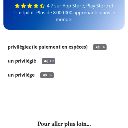
4,7 sur App Store, Play Store et
Trustpilot. Plus de 8 000 000 apprenants dans le
monde.
privilégiez (le paiement en espèces)
FR
un privilégié
FR
un privilège
FR
Pour aller plus loin...