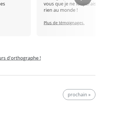
mes
vous que je ne louperais pour
rien au monde !
Plus de témoignages.
rs d'orthographe !
prochain »