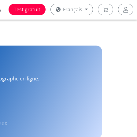
Test gratuit
Français
s
ographe en ligne
.
nde.