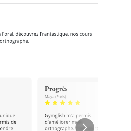
à l'oral, découvrez Frantastique, nos cours
'orthographe
.
Progrès
Maya (Paris)
unique !
Gymglish m'a permis
rmis de
d'améliorer mon
rendre
orthographe. C'est un rendez-