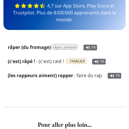
4,7 sur App Store, Play Store et
Trustpilot. Plus de 8 000 000 apprenants dans le
monde.
râper (du fromage)
râper, présent
FR
(c'est) râpé !
:
(c'est) raté !
FAMILIER
FR
(les rappeurs aiment) rapper
:
faire du rap
FR
Pour aller plus loin...