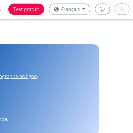
Test gratuit
Français
s
ographe en ligne
.
nde.