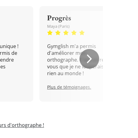
Progrès
Maya (Paris)
unique !
Gymglish m'a permis
rmis de
d'améliorer mon
rendre
orthographe. C'est un rendez-
mes
vous que je ne louperais pour
rien au monde !
Plus de témoignages.
rs d'orthographe !