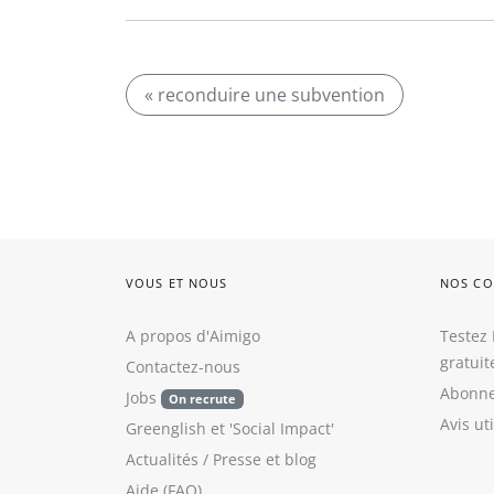
« reconduire une subvention
VOUS ET NOUS
NOS CO
A propos d'Aimigo
Testez 
gratui
Contactez-nous
Abonne
Jobs
On recrute
Avis ut
Greenglish
et
'Social Impact'
Actualités / Presse
et
blog
Aide (FAQ)