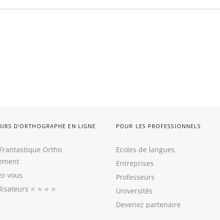
URS D'ORTHOGRAPHE EN LIGNE
POUR LES PROFESSIONNELS
Frantastique Ortho
Ecoles de langues
tement
Entreprises
z-vous
Professeurs
ilisateurs
⭐️ ⭐️ ⭐️ ⭐️
Universités
Devenez partenaire