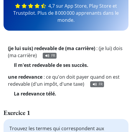
4,7 sur App Store, Play Store et
Trustpilot. Plus de 8 000 000 apprenants dans le
monde.
(je lui suis) redevable de (ma carrière)
:
(je lui) dois
(ma carrière)
FR
Il m'est redevable de ses succès.
une redevance
:
ce qu'on doit payer quand on est
redevable (d'un impôt, d'une taxe)
FR
La redevance télé.
Exercice 1
Trouvez les termes qui correspondent aux