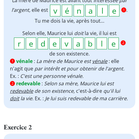
La mère de Maurice est avant tout
intéressée par
l’argent,
elle est
.
1
Tu me dois la vie, après tout…
Selon elle, Maurice lui
doit
la vie, il lui est
2
de son existence.
vénale
:
La mère de Maurice est
vénale
: elle
1
n'agit que
par intérêt et pour obtenir de l'argent.
Ex. :
C'est une personne vénale.
redevable
:
Selon sa mère, Maurice lui est
2
redevable
de son existence,
c'est-à-dire
qu'il lui
doit
la vie
. Ex. :
Je lui suis redevable de ma carrière.
Exercice 2