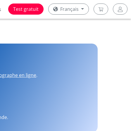
Test gratuit
Français
s
ographe en ligne
.
nde.