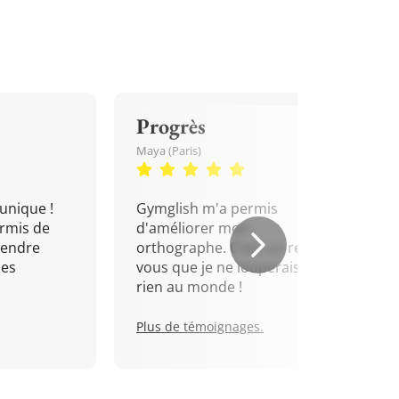
Progrès
Maya (Paris)
unique !
Gymglish m'a permis
rmis de
d'améliorer mon
rendre
orthographe. C'est un rendez-
mes
vous que je ne louperais pour
rien au monde !
Plus de témoignages.