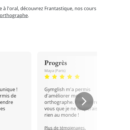
e à l'oral, découvrez Frantastique, nos cours
'orthographe
.
Progrès
Maya (Paris)
unique !
Gymglish m'a permis
rmis de
d'améliorer mon
rendre
orthographe. C'est un rendez-
mes
vous que je ne louperais pour
rien au monde !
Plus de témoignages.