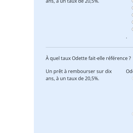
ans, à
un taux de 20,5%
.
.
À quel taux Odette fait-elle référence ?
Un prêt à rembourser sur dix
Ode
ans, à
un taux de 20,5%
.