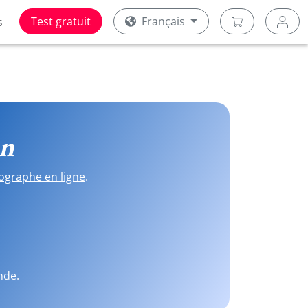
Test gratuit
Français
s
on
ographe en ligne
.
nde.