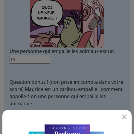
Une personne qui empaille les animaux est un
Question bonus ! (non prise en compte dans votre
score) Maurice est un caribou empaillé : comment
appelle-t-on une personne qui empaille les
animaux ?