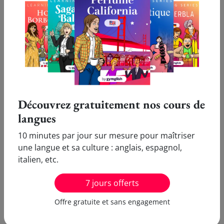
Une personne qui empaille les animaux est un
[pas répondu]
taxidermiste
taxidermiste
:
Un
taxidermiste
est
un chauffeur
de taxi
une personne qui empaille des animaux
morts pour les conserver
.
Remarque : On peut
Découvrez gratuitement nos cours de
aussi l'appeler
empailleur
ou encore
naturaliste.
langues
10 minutes par jour sur mesure pour maîtriser
une langue et sa culture : anglais, espagnol,
italien, etc.
Pour aller plus loin...
7 jours offerts
Pour ne plus faire de faute d'orthographe sur
Offre gratuite et sans engagement
'Taxidermiste' et progresser en français à l'écrit comme