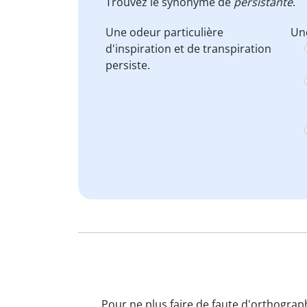
Trouvez le synonyme de
persistante
.
Une odeur particulière
Une
d'inspiration et de transpiration
persiste.
Pour ne plus faire de faute d'orthograph