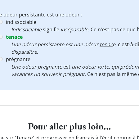
 odeur persistante est une odeur :
indissociable
Indissociable
signifie
inséparable.
Ce n'est pas ce que l'
tenace
Une odeur persistante est une odeur
tenac
e
, c'est-à-
disparaître.
prégnante
Une odeur prégnante
est
une odeur
forte, qui prédom
vacances un souvenir prégnant.
Ce n'est pas la même
Pour aller plus loin...
e sur 'Tenace' et progresser en français à l'écrit comme à 