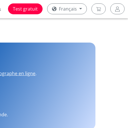
Test gratuit
Français
s
ographe en ligne
.
nde.