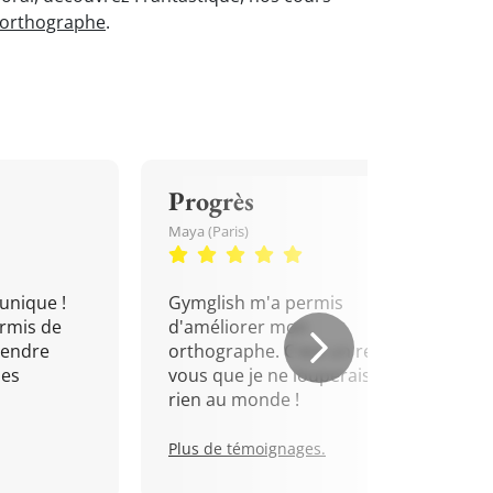
'orthographe
.
Progrès
Maya (Paris)
unique !
Gymglish m'a permis
rmis de
d'améliorer mon
rendre
orthographe. C'est un rendez-
mes
vous que je ne louperais pour
rien au monde !
Plus de témoignages.