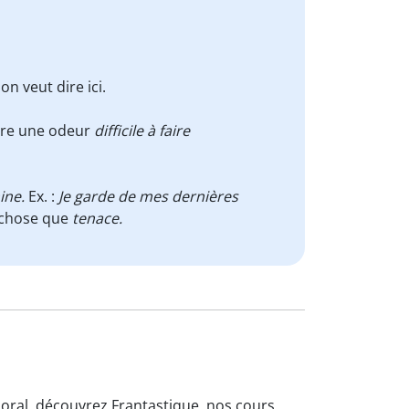
on veut dire ici.
dire une odeur
difficile à faire
ine.
Ex. :
Je garde de mes dernières
 chose que
tenace.
l'oral, découvrez Frantastique, nos cours