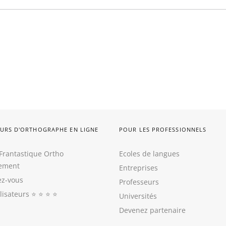
URS D'ORTHOGRAPHE EN LIGNE
POUR LES PROFESSIONNELS
Frantastique Ortho
Ecoles de langues
tement
Entreprises
z-vous
Professeurs
ilisateurs
⭐️ ⭐️ ⭐️ ⭐️
Universités
Devenez partenaire