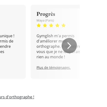
Progrès
Maya (Paris)
unique !
Gymglish m'a permis
rmis de
d'améliorer mon
rendre
orthographe. C'est un rendez-
mes
vous que je ne louperais pour
rien au monde !
Plus de témoignages.
rs d'orthographe !