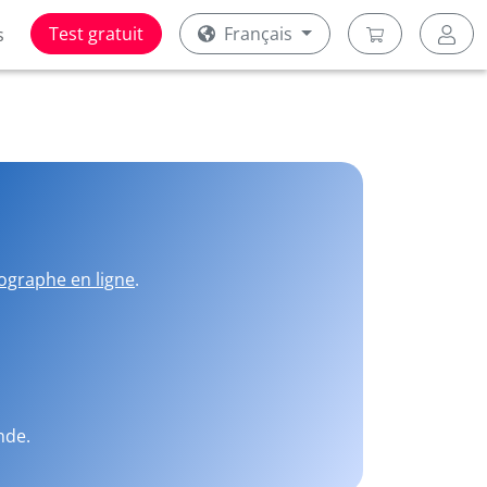
Test gratuit
Français
s
ographe en ligne
.
nde.