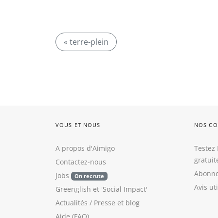
« terre-plein
VOUS ET NOUS
NOS CO
A propos d'Aimigo
Testez 
gratui
Contactez-nous
Abonne
Jobs
On recrute
Avis ut
Greenglish
et
'Social Impact'
Actualités / Presse
et
blog
Aide (FAQ)