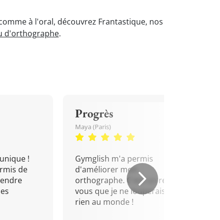
t comme à l'oral, découvrez Frantastique, nos
u d'orthographe
.
Progrès
Maya (Paris)
unique !
Gymglish m'a permis
rmis de
d'améliorer mon
rendre
orthographe. C'est un rendez-
mes
vous que je ne louperais pour
rien au monde !