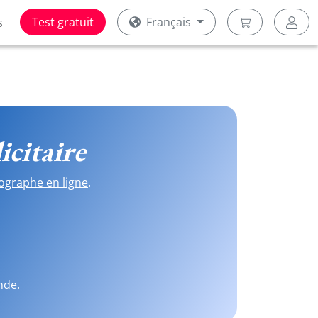
Test gratuit
Français
s
icitaire
ographe en ligne
.
nde.