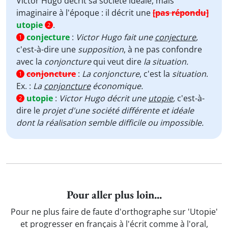
Victor Hugo décrit sa société idéale, mais
imaginaire à l'époque : il décrit une
[pas répondu]
utopie
.
2
conjecture
:
Victor Hugo fait une
conjecture
,
1
c'est-à-dire une
supposition
, à ne pas confondre
avec la
conjoncture
qui veut dire
la situation.
conjoncture
:
La conjoncture
, c'est la
situation
.
1
Ex. :
La
conjoncture
économique.
utopie
:
Victor Hugo décrit une
utopie
,
c'est-à-
2
dire le
projet d'une société différente et idéale
dont la réalisation semble difficile ou impossible.
Pour aller plus loin...
Pour ne plus faire de faute d'orthographe sur 'Utopie'
et progresser en français à l'écrit comme à l'oral,