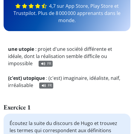
4,7 sur App Store, Play Store et
Trustpilot. Plus de 8 000 000 apprenants dans le
monde.
une utopie
:
projet d'une société différente et
idéale, dont la réalisation semble difficile ou
impossible
FR
(c'est) utopique
:
(c'est) imaginaire, idéaliste, naïf,
irréalisable
FR
Exercice 1
Écoutez la suite du discours de Hugo et trouvez
les termes qui correspondent aux définitions