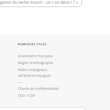
gaison du verbe mourir : un r ou deux r ? »
RUBRIQUES UTILES
Grammaire française
Règles d'orthographe
Notre conjugueur,
VaTeFaireConjuguer
----
Charte de confidentialité
CGU
/
CGV