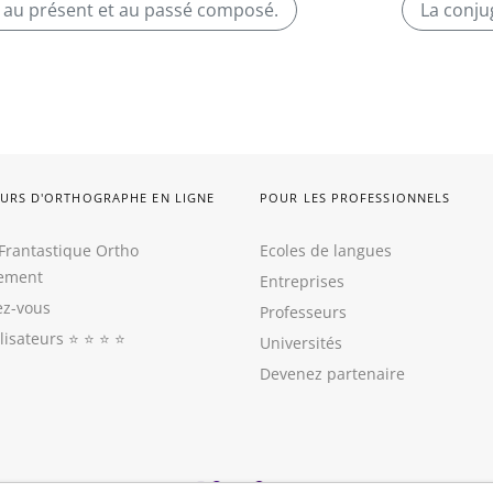
lir au présent et au passé composé.
La conju
URS D'ORTHOGRAPHE EN LIGNE
POUR LES PROFESSIONNELS
Frantastique Ortho
Ecoles de langues
tement
Entreprises
z-vous
Professeurs
ilisateurs
⭐️ ⭐️ ⭐️ ⭐️
Universités
Devenez partenaire