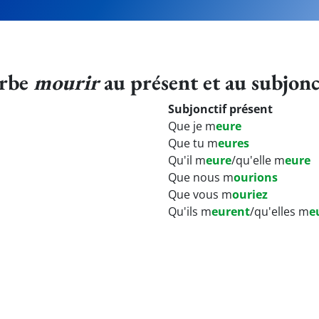
erbe
mourir
au présent et au subjonc
Subjonctif présent
Que je m
eure
Que tu m
eures
Qu'il m
eure
/qu'elle m
eure
Que nous m
ourions
Que vous m
ouriez
Qu'ils m
eurent
/qu'elles m
e