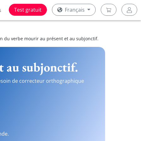
Test gratuit
Français
s
n du verbe mourir au présent et au subjonctif.
 au subjonctif.
 besoin de correcteur orthographique
nde.