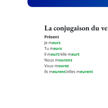
La conjugaison du v
Présent
Je m
eurs
Tu m
eurs
Il m
eurt
/elle m
eurt
Nous m
ourons
Vous m
ourez
Ils m
eurent
/elles m
eurent