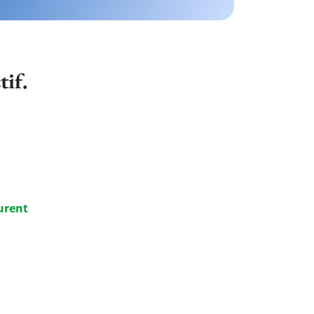
tif.
urent