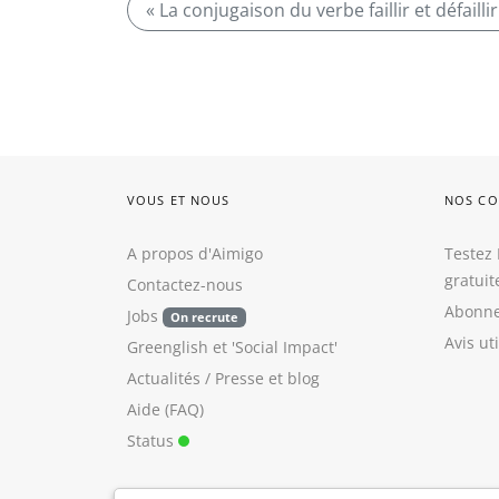
« La conjugaison du verbe faillir et défail
VOUS ET NOUS
NOS CO
A propos d'Aimigo
Testez 
gratui
Contactez-nous
Abonne
Jobs
On recrute
Avis ut
Greenglish
et
'Social Impact'
Actualités / Presse
et
blog
Aide (FAQ)
Status