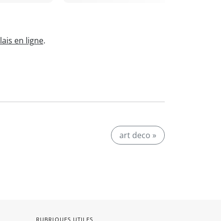
ais en ligne
.
art deco »
RUBRIQUES UTILES