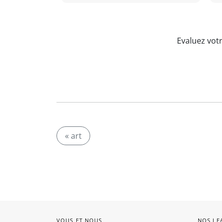
Evaluez vot
« art
VOUS ET NOUS
NOS LE