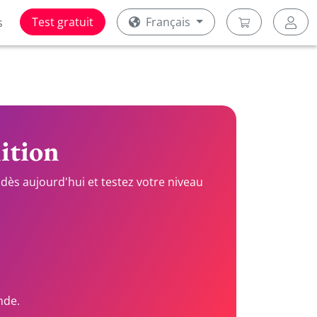
Test gratuit
Français
s
nition
dès aujourd'hui et testez votre niveau
nde.