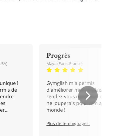
Progrès
USA)
Maya (Paris, France)
unique !
Gymglish m'a permis
rmis de
d'améliorer mon anglais. Un
rendre
rendez-vous quotidien que je
mes
ne louperais pour rien au
r...
monde !
Plus de témoignages.