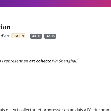
tion
 d'art
NOUN
UK
US
 I represent an
art collector
in Shanghai.
"
ais de 'Art collector' et progresser en anglais à l'écrit comm