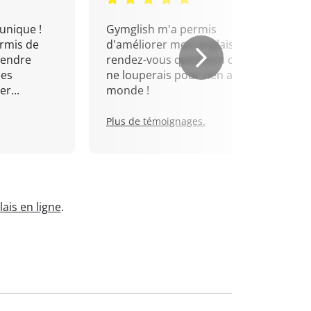
unique !
Gymglish m'a permis
rmis de
d'améliorer mon anglais. Un
rendre
rendez-vous quotidien que je
mes
ne louperais pour rien au
r...
monde !
Plus de témoignages.
ais en ligne
.