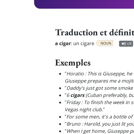
Traduction et défini
a cigar
:
un cigare
NOUN
UK
Exemples
"
Horatio : This is Giuseppe, he
Giuseppe prepares me a mojito
"
Daddy's just got some smoke i
"
6
cigars
(Cuban preferably, bu
"
Friday : To finish the week in
Vegas night club.
"
"
For some men, it's a bottle o
"
Bruno : Harold, you just lit yo
"
When I get home, Giuseppe pr