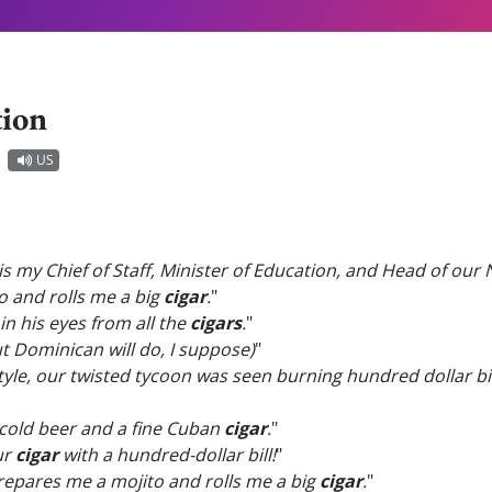
tion
US
 is my Chief of Staff, Minister of Education, and Head of o
 and rolls me a big
cigar
.
"
n his eyes from all the
cigars
.
"
t Dominican will do, I suppose)
"
 style, our twisted tycoon was seen burning hundred dollar bi
f cold beer and a fine Cuban
cigar
.
"
ur
cigar
with a hundred-dollar bill!
"
epares me a mojito and rolls me a big
cigar
.
"