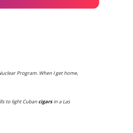
ur Nuclear Program. When I get home,
lls to light Cuban
cigars
in a Las