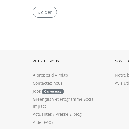
« cider
VOUS ET NOUS
NOS LE
A propos d'Aimigo
Notre b
Contactez-nous
Avis ut
Jobs
On recrute
Greenglish
et
Programme Social
Impact
Actualités / Presse
&
blog
Aide (FAQ)