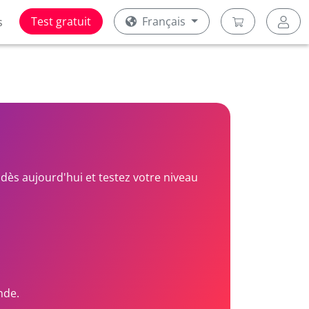
Test gratuit
Français
s
dès aujourd'hui et testez votre niveau
nde.