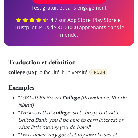
Test gratuit et sans engagement
4,7 sur App Store, Play Store et
Trustpilot. Plus de 8 000 000 apprenants dans le
monde.
Traduction et définition
college (US)
:
la faculté, l'université
NOUN
Exemples
"
1981–1985 Brown
College
(Providence, Rhode
Island)
"
"
We know that
college
isn't cheap, but with
United Bank, you'll be able to earn interest on
what little money you do have.
"
"
I was never very good at my law classes at