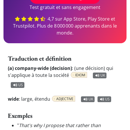
Test gratuit et sans engagement
4,7 sur App Store, Play Store et
Trustpilot. Plus de 8 000 000 apprenants dans le
monde.
Traduction et définition
(a) company-wide (decision)
:
(une décision) qui
s'applique à toute la société
IDIOM
UK
US
wide
:
large, étendu
ADJECTIVE
UK
US
Exemples
"
That's why I propose that rather than