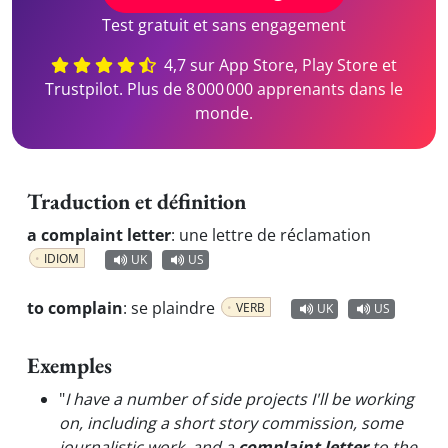
Test gratuit et sans engagement
4,7 sur App Store, Play Store et
Trustpilot. Plus de 8 000 000 apprenants dans le
monde.
Traduction et définition
a complaint letter
:
une lettre de réclamation
IDIOM
UK
US
to complain
:
se plaindre
VERB
UK
US
Exemples
"
I have a number of side projects I'll be working
on, including a short story commission, some
journalistic work, and a
complaint letter
to the