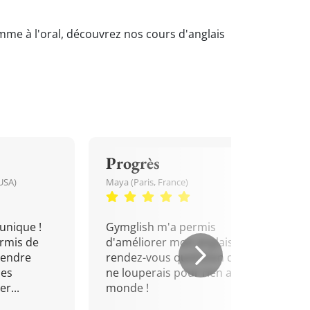
omme à l'oral, découvrez nos cours d'anglais
Progrès
USA)
Maya (Paris, France)
unique !
Gymglish m'a permis
rmis de
d'améliorer mon anglais. Un
rendre
rendez-vous quotidien que je
mes
ne louperais pour rien au
r...
monde !