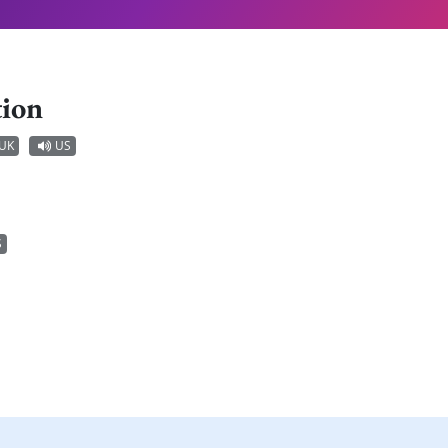
tion
UK
US
S