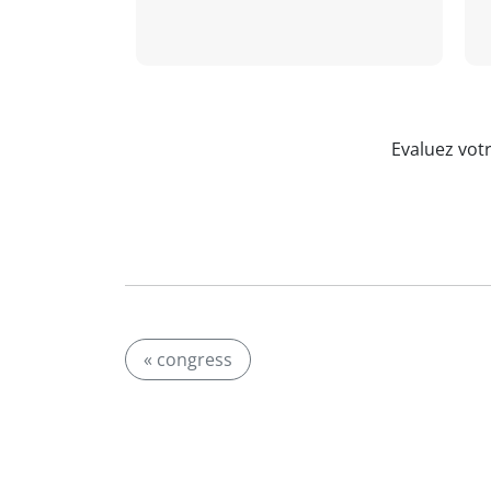
Evaluez vot
« congress