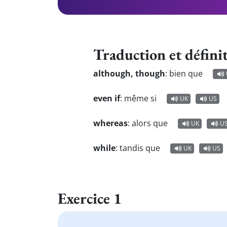
Traduction et défini
although, though
:
bien que
even if
:
même si
UK
US
whereas
:
alors que
UK
U
while
:
tandis que
UK
US
Exercice 1