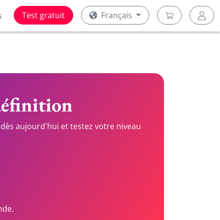
Test gratuit
Français
s
définition
dès aujourd'hui et testez votre niveau
nde.