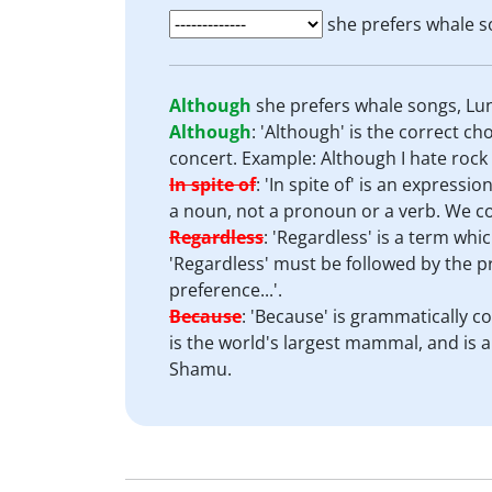
she prefers whale s
Although
she prefers whale songs, Lun
Although
:
'Although' is the correct c
concert. Example: Although I hate rock 
In spite of
:
'In spite of' is an expressi
a noun, not a pronoun or a verb. We cou
Regardless
:
'Regardless' is a term whic
'Regardless' must be followed by the p
preference...'.
Because
:
'Because' is grammatically co
is the world's largest mammal, and is a
Shamu.