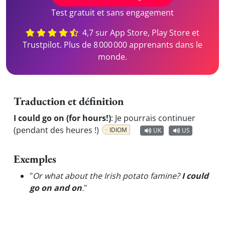
Test gratuit et sans engagement
4,7 sur App Store, Play Store et
Trustpilot. Plus de 8 000 000 apprenants dans le
monde.
Traduction et définition
I could go on (for hours!)
:
Je pourrais continuer
(pendant des heures !)
IDIOM
UK
US
Exemples
"
Or what about the Irish potato famine?
I could
go on and on
.
"