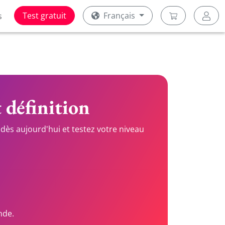
Test gratuit
Français
s
t définition
dès aujourd'hui et testez votre niveau
nde.