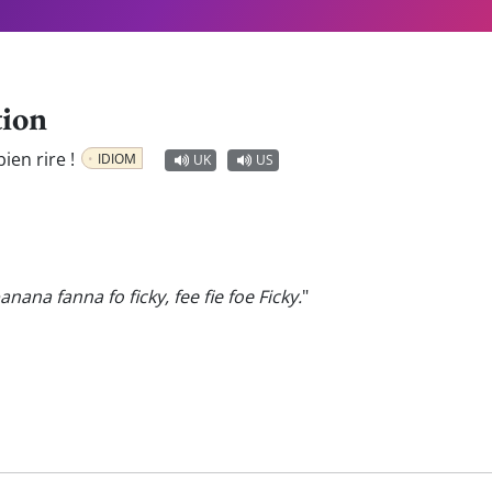
tion
ien rire !
IDIOM
UK
US
banana fanna fo ficky, fee fie foe Ficky.
"