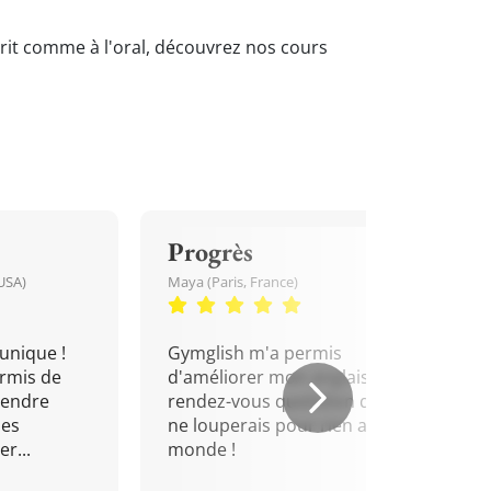
crit comme à l'oral, découvrez nos cours
Progrès
USA)
Maya (Paris, France)
unique !
Gymglish m'a permis
rmis de
d'améliorer mon anglais. Un
rendre
rendez-vous quotidien que je
mes
ne louperais pour rien au
r...
monde !