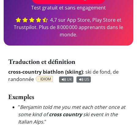
Test gratuit et sans engagement
4,7 sur App Store, Play Store et
Trustpilot. Plus de 8 000 000 apprenants dans le
monde.
Traduction et définition
cross-country biathlon (skiing)
:
ski de fond, de
randonnée
IDIOM
UK
US
Exemples
"
Benjamin told me you met each other once at
some kind of
cross country
ski event in the
Italian Alps.
"