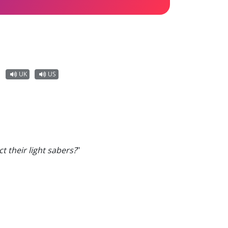
UK
US
t their light sabers?
"