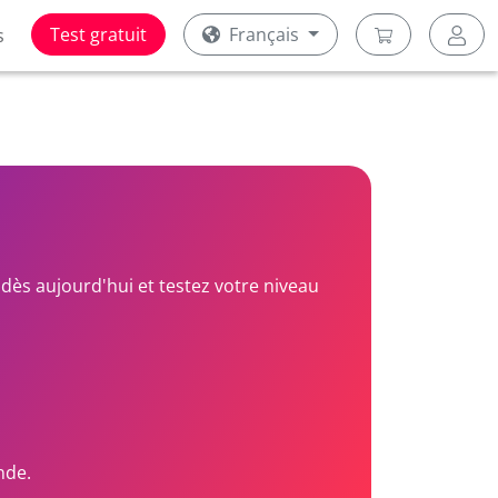
Test gratuit
Français
s
dès aujourd'hui et testez votre niveau
nde.