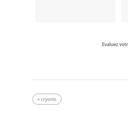
Evaluez vot
« cryonic