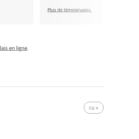
Plus de témoignages.
ais en ligne
.
cu »