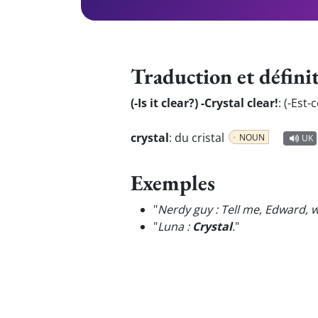
Traduction et défini
(-Is it clear?) -Crystal clear!
:
(-Est-
crystal
:
du cristal
NOUN
UK
Exemples
"
Nerdy guy : Tell me, Edward, 
"
Luna :
Crystal
.
"