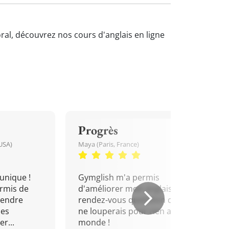
oral, découvrez nos cours d'anglais en ligne
Progrès
USA)
Maya (Paris, France)
unique !
Gymglish m'a permis
rmis de
d'améliorer mon anglais. Un
rendre
rendez-vous quotidien que je
mes
ne louperais pour rien au
r...
monde !