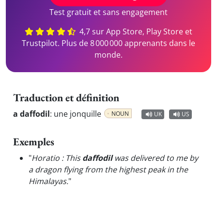
Test gratuit et sans engagement
4,7 sur App Store, Play Store et
Trustpilot. Plus de 8 000 000 apprenants dans le
monde.
Traduction et définition
a daffodil
:
une jonquille
NOUN
UK
US
Exemples
"
Horatio : This
daffodil
was delivered to me by
a dragon flying from the highest peak in the
Himalayas.
"