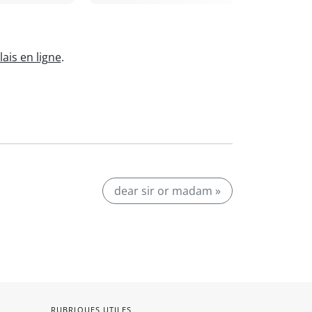
ais en ligne
.
dear sir or madam »
RUBRIQUES UTILES