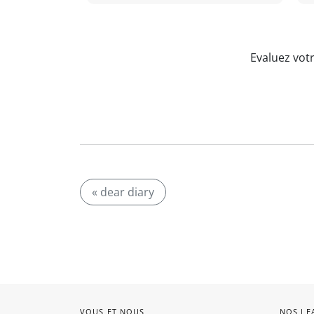
Evaluez vot
« dear diary
VOUS ET NOUS
NOS LE