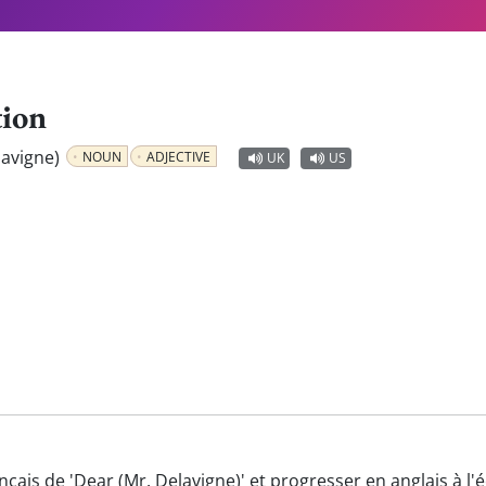
tion
lavigne)
NOUN
ADJECTIVE
UK
US
nçais de 'Dear (Mr. Delavigne)' et progresser en anglais à l