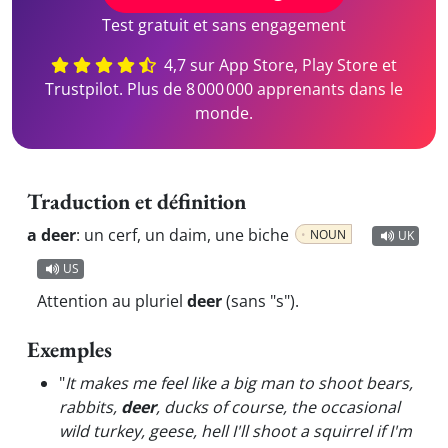
Test gratuit et sans engagement
4,7 sur App Store, Play Store et
Trustpilot. Plus de 8 000 000 apprenants dans le
monde.
Traduction et définition
a deer
:
un cerf, un daim, une biche
NOUN
UK
US
Attention au pluriel
deer
(sans "s").
Exemples
"
It makes me feel like a big man to shoot bears,
rabbits,
deer
, ducks of course, the occasional
wild turkey, geese, hell I'll shoot a squirrel if I'm