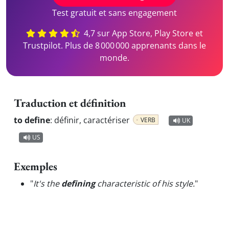
Test gratuit et sans engagement
4,7 sur App Store, Play Store et
Trustpilot. Plus de 8 000 000 apprenants dans le
monde.
Traduction et définition
to define
:
définir, caractériser
VERB
UK
US
Exemples
"
It's the
defining
characteristic of his style.
"