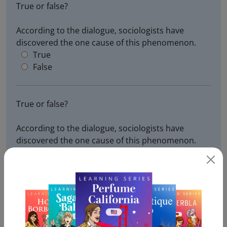
True or false?
According to the dialogue, sociologists have
discovered the one cause of this phenomenon.
True
False
True or false?
According to the dialogue, sociologists have
discovered the one cause of this phenomenon.
True
This statement is not true.
False
This is a false statement. When Brent asks
"why" voter turnout is so low, Wendy says
"nobody has a definitive answer". This means
that nobody knows for sure why this