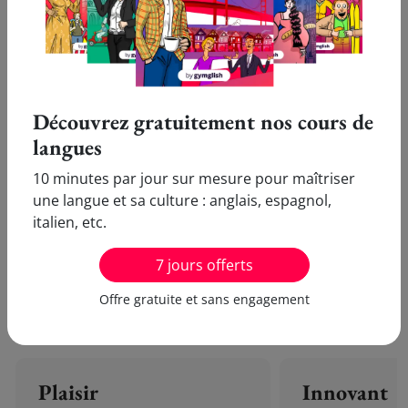
phenomenon is happening. Wendy also says
"many factors come into play", meaning that
there are lots of reasons why people don't
vote.
Découvrez gratuitement nos cours de
langues
10 minutes par jour sur mesure pour maîtriser
une langue et sa culture : anglais, espagnol,
Pour ne plus oublier la traduction en français de
italien, etc.
'Definitive' et progresser en anglais à l'écrit comme à
l'oral, découvrez nos cours d'anglais en ligne Gymglish !
7 jours offerts
Offre gratuite et sans engagement
Ils parlent de nous :
Plaisir
Innovant