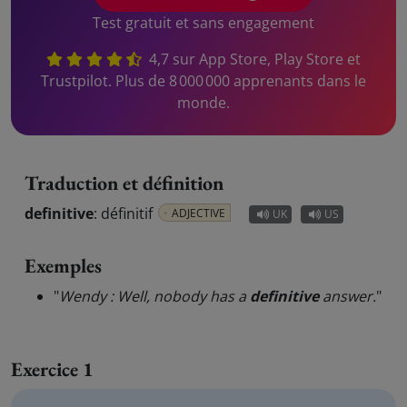
Test gratuit et sans engagement
4,7 sur App Store, Play Store et
Trustpilot. Plus de 8 000 000 apprenants dans le
monde.
Traduction et définition
definitive
:
définitif
ADJECTIVE
UK
US
Exemples
"
Wendy : Well, nobody has a
definitive
answer.
"
Exercice 1