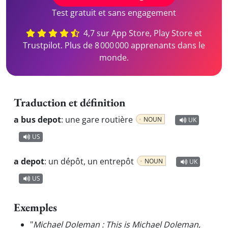
Test gratuit et sans engagement
4,7 sur App Store, Play Store et
Trustpilot. Plus de 8 000 000 apprenants dans le
monde.
Traduction et définition
a bus depot
:
une gare routière
NOUN
UK
US
a depot
:
un dépôt, un entrepôt
NOUN
UK
US
Exemples
"
Michael Doleman : This is Michael Doleman,