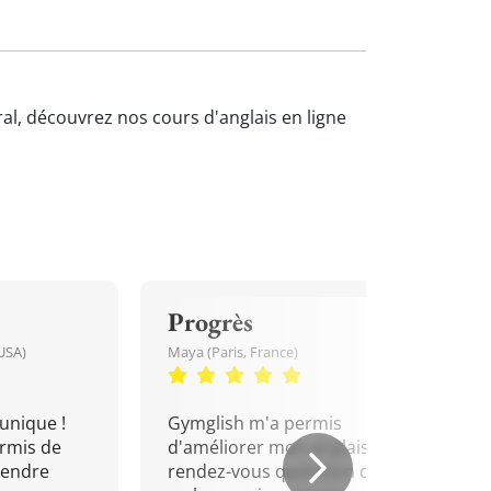
ral, découvrez nos cours d'anglais en ligne
Progrès
USA)
Maya (Paris, France)
unique !
Gymglish m'a permis
rmis de
d'améliorer mon anglais. Un
rendre
rendez-vous quotidien que je