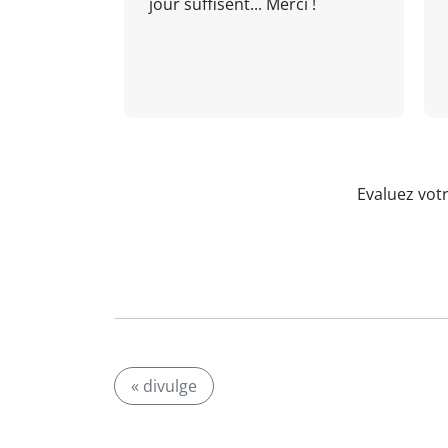
jour suffisent... Merci !
Evaluez vot
« divulge