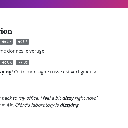
tion
UK
US
me donnes le vertige!
UK
US
zzying!
Cette montagne russe est vertigineuse!
back to my office, I feel a bit
dizzy
right now.
"
in Mr. Oléré's laboratory is
dizzying
.
"