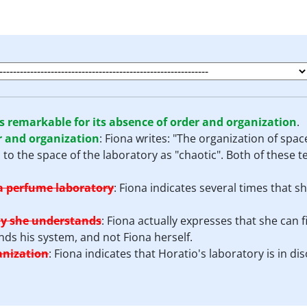
is remarkable for its absence of order and organization
.
er and organization
:
Fiona writes: "The organization of space
s to the space of the laboratory as "chaotic". Both of these 
r a perfume laboratory
:
Fiona indicates several times that sh
nly she understands
:
Fiona actually expresses that she can 
nds his system, and not Fiona herself.
anization
:
Fiona indicates that Horatio's laboratory is in di