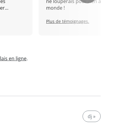
mes
ne louperais pour rien au
r...
monde !
Plus de témoignages.
ais en ligne
.
dj »